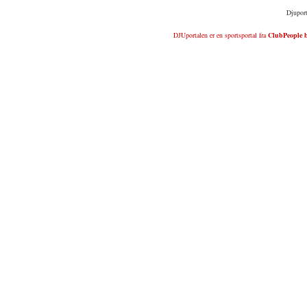
Djuport
DJUportalen er en sportsportal fra
ClubPeople b