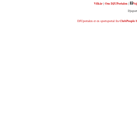
Vilkår
|
Om DJUPortalen
|
Vej
Djuport
DJUportalen er en sportsportal fra
ClubPeople b