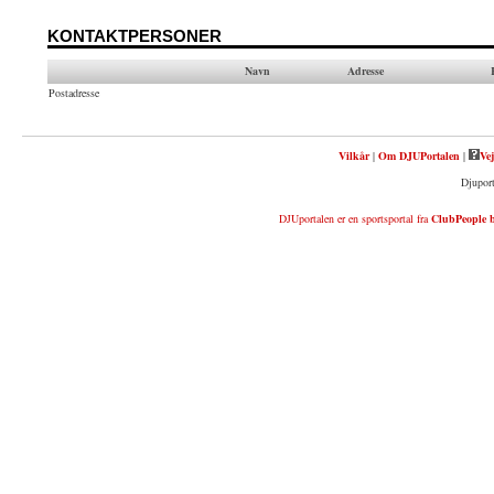
KONTAKTPERSONER
Navn
Adresse
Postadresse
Vilkår
|
Om DJUPortalen
|
Vej
Djuport
DJUportalen er en sportsportal fra
ClubPeople b