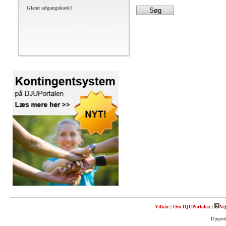
Glemt adgangskode?
Vilkår
|
Om DJUPortalen
|
Vej
Djuport