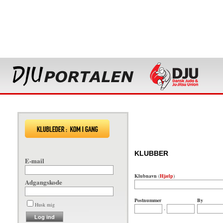
KLUBBER
E-mail
Klubnavn
(
Hjælp
)
Adgangskode
Postnummer
By
Husk mig
-