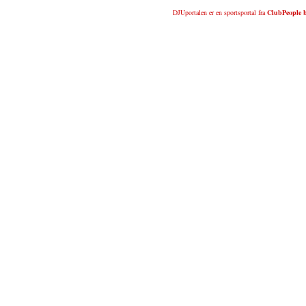
DJUportalen er en sportsportal fra
ClubPeople b